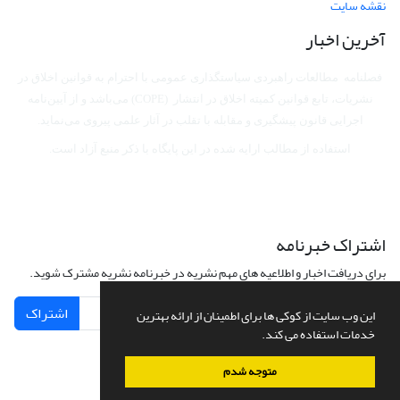
نقشه سایت
آخرین اخبار
فصلنامه مطالعات راهبردی سیاستگذاری عمومی با احترام به قوانین اخلاق در
نشریات، تابع قوانین کمیته اخلاق در انتشار (COPE) می‌باشد
و از آیین‌نامه
اجرایی قانون پیشگیری و مقابله با تقلب در آثار علمی پیروی می‌نماید.
استفاده از مطالب ارایه شده در این پایگاه با ذکر منبع آزاد است.
اشتراک خبرنامه
برای دریافت اخبار و اطلاعیه های مهم نشریه در خبرنامه نشریه مشترک شوید.
اشتراک
این وب سایت از کوکی ها برای اطمینان از ارائه بهترین
خدمات استفاده می کند.
متوجه شدم
سامانه مدیریت نشریات علمی.
طراحی و پیاده سازی از
سیناوب