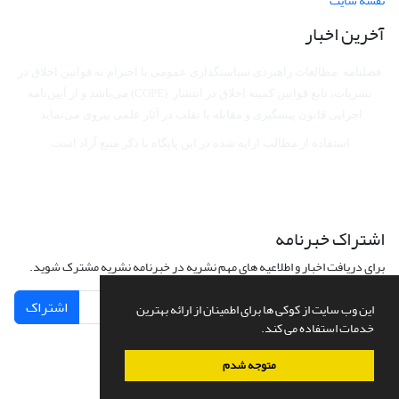
نقشه سایت
آخرین اخبار
فصلنامه مطالعات راهبردی سیاستگذاری عمومی با احترام به قوانین اخلاق در
نشریات، تابع قوانین کمیته اخلاق در انتشار (COPE) می‌باشد
و از آیین‌نامه
اجرایی قانون پیشگیری و مقابله با تقلب در آثار علمی پیروی می‌نماید.
استفاده از مطالب ارایه شده در این پایگاه با ذکر منبع آزاد است.
اشتراک خبرنامه
برای دریافت اخبار و اطلاعیه های مهم نشریه در خبرنامه نشریه مشترک شوید.
اشتراک
این وب سایت از کوکی ها برای اطمینان از ارائه بهترین
خدمات استفاده می کند.
متوجه شدم
سامانه مدیریت نشریات علمی.
طراحی و پیاده سازی از
سیناوب