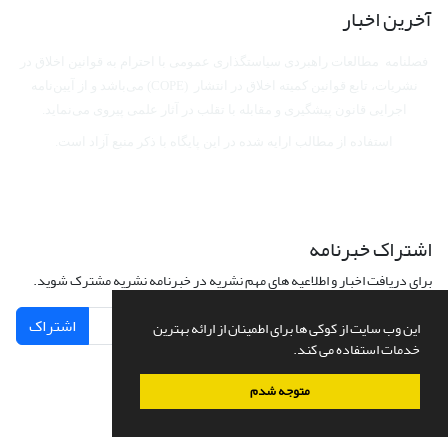
آخرین اخبار
فصلنامه مطالعات راهبردی سیاستگذاری عمومی با احترام به قوانین اخلاق در
نشریات، تابع قوانین کمیته اخلاق در انتشار (COPE) می‌باشد
و از آیین‌نامه
اجرایی قانون پیشگیری و مقابله با تقلب در آثار علمی پیروی می‌نماید.
استفاده از مطالب ارایه شده در این پایگاه با ذکر منبع آزاد است.
اشتراک خبرنامه
برای دریافت اخبار و اطلاعیه های مهم نشریه در خبرنامه نشریه مشترک شوید.
اشتراک
این وب سایت از کوکی ها برای اطمینان از ارائه بهترین
خدمات استفاده می کند.
متوجه شدم
سامانه مدیریت نشریات علمی.
طراحی و پیاده سازی از
سیناوب