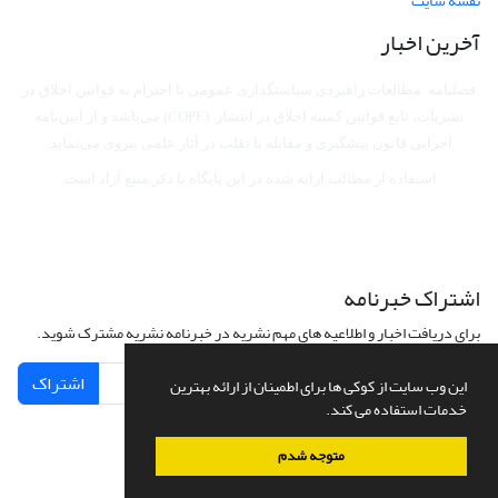
نقشه سایت
آخرین اخبار
فصلنامه مطالعات راهبردی سیاستگذاری عمومی با احترام به قوانین اخلاق در
نشریات، تابع قوانین کمیته اخلاق در انتشار (COPE) می‌باشد
و از آیین‌نامه
اجرایی قانون پیشگیری و مقابله با تقلب در آثار علمی پیروی می‌نماید.
استفاده از مطالب ارایه شده در این پایگاه با ذکر منبع آزاد است.
اشتراک خبرنامه
برای دریافت اخبار و اطلاعیه های مهم نشریه در خبرنامه نشریه مشترک شوید.
اشتراک
این وب سایت از کوکی ها برای اطمینان از ارائه بهترین
خدمات استفاده می کند.
متوجه شدم
سامانه مدیریت نشریات علمی.
طراحی و پیاده سازی از
سیناوب