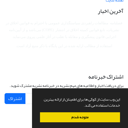
نقشه سایت
آخرین اخبار
فصلنامه مطالعات راهبردی سیاستگذاری عمومی با احترام به قوانین اخلاق در
نشریات، تابع قوانین کمیته اخلاق در انتشار (COPE) می‌باشد
و از آیین‌نامه
اجرایی قانون پیشگیری و مقابله با تقلب در آثار علمی پیروی می‌نماید.
استفاده از مطالب ارایه شده در این پایگاه با ذکر منبع آزاد است.
اشتراک خبرنامه
برای دریافت اخبار و اطلاعیه های مهم نشریه در خبرنامه نشریه مشترک شوید.
اشتراک
این وب سایت از کوکی ها برای اطمینان از ارائه بهترین
خدمات استفاده می کند.
متوجه شدم
سامانه مدیریت نشریات علمی.
طراحی و پیاده سازی از
سیناوب