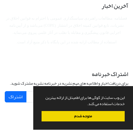
آخرین اخبار
فصلنامه مطالعات راهبردی سیاستگذاری عمومی با احترام به قوانین اخلاق در
نشریات، تابع قوانین کمیته اخلاق در انتشار (COPE) می‌باشد
و از آیین‌نامه
اجرایی قانون پیشگیری و مقابله با تقلب در آثار علمی پیروی می‌نماید.
استفاده از مطالب ارایه شده در این پایگاه با ذکر منبع آزاد است.
اشتراک خبرنامه
برای دریافت اخبار و اطلاعیه های مهم نشریه در خبرنامه نشریه مشترک شوید.
اشتراک
این وب سایت از کوکی ها برای اطمینان از ارائه بهترین
خدمات استفاده می کند.
متوجه شدم
سامانه مدیریت نشریات علمی.
طراحی و پیاده سازی از
سیناوب