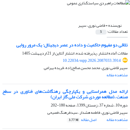
نویسنده =
قاضی نوری، سپهر
تعداد مقالات:
5
تلاقی دو مفهوم حاکمیت و داده در عصر دیجیتال: یک مرور روایی
مقالات آماده انتشار، پذیرفته شده، انتشار آنلاین از
21 اردیبهشت 1405
10.22034/sspp.2026.2087033.3914
سپهر قاضی نوری، محمد محسن صالح‌زاده، فریده بهرامی
مشاهده مقاله
ارائه مدل همراستایی و یکپارچگی رهنگاشت‌های فناوری در سطح
صنعت ،(مطالعه موردی شرکت ملی گاز ایران)
دوره 10، شماره 37، زمستان 1399، صفحه
180-202
سپهر قاضی نوری، فاطمه هشدار، سیدفرهنگ فصیحی
مشاهده مقاله
اصل مقاله
3.77 M