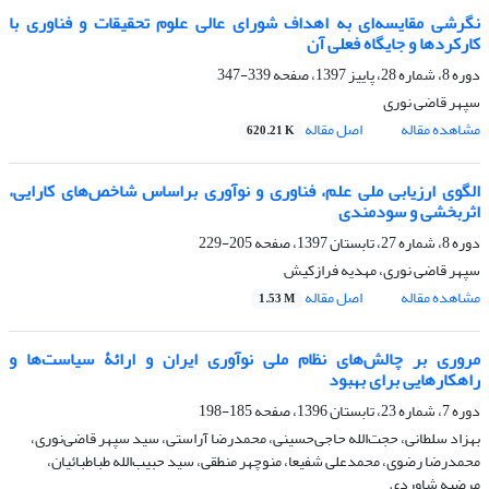
نگرشی مقایسه‌ای به اهداف شورای عالی علوم تحقیقات و فناوری با
کارکردها و جایگاه فعلی آن
دوره 8، شماره 28، پاییز 1397، صفحه
339-347
سپهر قاضی نوری
مشاهده مقاله
اصل مقاله
620.21 K
الگوی ارزیابی ملی علم، فناوری و نوآوری براساس شاخص‌های کارایی،
اثربخشی و سودمندی
دوره 8، شماره 27، تابستان 1397، صفحه
205-229
سپهر قاضی نوری، مهدیه فرازکیش
مشاهده مقاله
اصل مقاله
1.53 M
مروری بر چالش‌های نظام ملی نوآوری ایران و ارائۀ سیاست‌ها و
راهکارهایی برای بهبود
دوره 7، شماره 23، تابستان 1396، صفحه
185-198
بهزاد سلطانی، حجت‌الله حاجی‌حسینی، محمدرضا آراستی، سید سپهر قاضی‌نوری،
محمدرضا رضوی، محمدعلی شفیعا، منوچهر منطقی، سید حبیب‌الله طباطبائیان،
مرضیه شاوردی