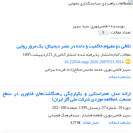
نویسنده =
قاضی‌نوری، سید سپهر
تعداد مقالات:
5
تلاقی دو مفهوم حاکمیت و داده در عصر دیجیتال: یک مرور روایی
مقالات آماده انتشار، پذیرفته شده، انتشار آنلاین از
21 اردیبهشت 1405
10.22034/sspp.2026.2087033.3914
سپهر قاضی نوری، محمد محسن صالح‌زاده، فریده بهرامی
مشاهده مقاله
ارائه مدل همراستایی و یکپارچگی رهنگاشت‌های فناوری در سطح
صنعت ،(مطالعه موردی شرکت ملی گاز ایران)
دوره 10، شماره 37، زمستان 1399، صفحه
180-202
سپهر قاضی نوری، فاطمه هشدار، سیدفرهنگ فصیحی
مشاهده مقاله
اصل مقاله
3.77 M