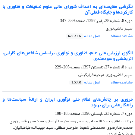
نگرشی مقایسه‌ای به اهداف شورای عالی علوم تحقیقات و فناوری با
کارکردها و جایگاه فعلی آن
دوره 8، شماره 28، پاییز 1397، صفحه
339-347
سپهر قاضی نوری
مشاهده مقاله
اصل مقاله
620.21 K
الگوی ارزیابی ملی علم، فناوری و نوآوری براساس شاخص‌های کارایی،
اثربخشی و سودمندی
دوره 8، شماره 27، تابستان 1397، صفحه
205-229
سپهر قاضی نوری، مهدیه فرازکیش
مشاهده مقاله
اصل مقاله
1.53 M
مروری بر چالش‌های نظام ملی نوآوری ایران و ارائۀ سیاست‌ها و
راهکارهایی برای بهبود
دوره 7، شماره 23، تابستان 1396، صفحه
185-198
بهزاد سلطانی، حجت‌الله حاجی‌حسینی، محمدرضا آراستی، سید سپهر قاضی‌نوری،
محمدرضا رضوی، محمدعلی شفیعا، منوچهر منطقی، سید حبیب‌الله طباطبائیان،
مرضیه شاوردی