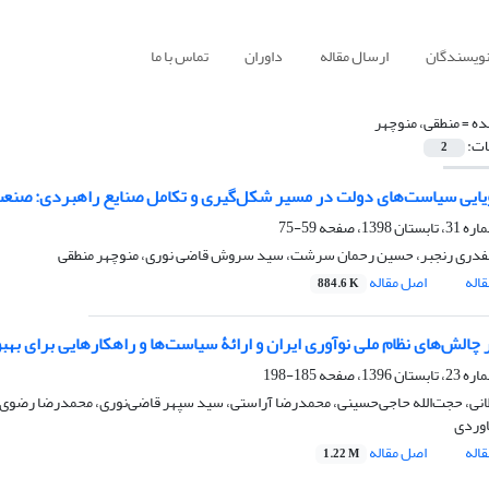
نویسندگان
ارسال مقاله
داوران
تماس با ما
ده =
منطقی، منوچهر
ات:
2
ویایی سیاست‌های دولت در مسیر شکل‌گیری و تکامل صنایع راهبردی: صنعت 
59-75
دری رنجبر، حسین رحمان سرشت، سید سروش قاضی نوری، منوچهر منطقی
اله
اصل مقاله
884.6 K
 چالش‌های نظام ملی نوآوری ایران و ارائۀ سیاست‌ها و راهکارهایی برای بهب
185-198
انی، حجت‌الله حاجی‌حسینی، محمدرضا آراستی، سید سپهر قاضی‌نوری، محمدرضا رضوی، م
وردی
اله
اصل مقاله
1.22 M