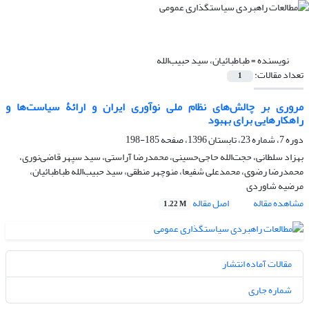
نویسنده =
طباطبائیان، سید حبیب‌الله
تعداد مقالات:
1
مروری بر چالش‌های نظام ملی نوآوری ایران و ارائۀ سیاست‌ها و
راهکارهایی برای بهبود
دوره 7، شماره 23، تابستان 1396، صفحه
185-198
بهزاد سلطانی، حجت‌الله حاجی‌حسینی، محمدرضا آراستی، سید سپهر قاضی‌نوری،
محمدرضا رضوی، محمدعلی شفیعا، منوچهر منطقی، سید حبیب‌الله طباطبائیان،
مرضیه شاوردی
مشاهده مقاله
اصل مقاله
1.22 M
مقالات آماده انتشار
شماره جاری