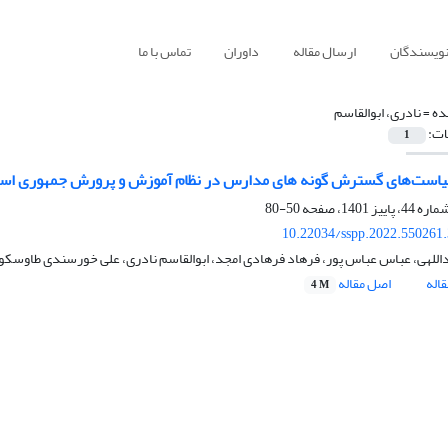
نویسندگان
ارسال مقاله
داوران
تماس با ما
ده =
نادری، ابوالقاسم
ات:
1
است‌های‌ گسترش گونه های مدارس در نظام آموزش و پرورش جمهوری اسلا
50-80
10.22034/sspp.2022.550261
للهی، عباس عباس پور، فرهاد فرهادی امجد، ابوالقاسم نادری، علی خورسندی طاوسکو
اله
اصل مقاله
4 M