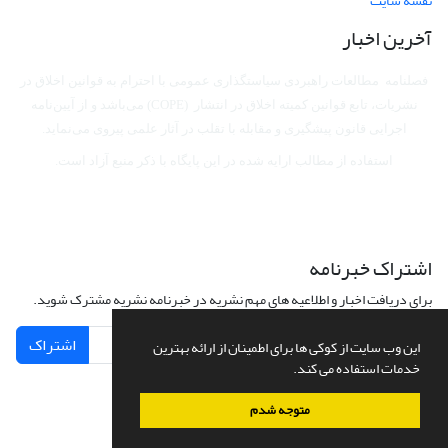
نقشه سایت
آخرین اخبار
فصلنامه مطالعات راهبردی سیاستگذاری عمومی با احترام به قوانین اخلاق در
نشریات، تابع قوانین کمیته اخلاق در انتشار (COPE) می‌باشد
و از آیین‌نامه
اجرایی قانون پیشگیری و مقابله با تقلب در آثار علمی پیروی می‌نماید.
استفاده از مطالب ارایه شده در این پایگاه با ذکر منبع آزاد است.
اشتراک خبرنامه
برای دریافت اخبار و اطلاعیه های مهم نشریه در خبرنامه نشریه مشترک شوید.
اشتراک
این وب سایت از کوکی ها برای اطمینان از ارائه بهترین
خدمات استفاده می کند.
متوجه شدم
سامانه مدیریت نشریات علمی.
طراحی و پیاده سازی از
سیناوب