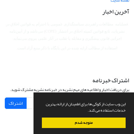
نقشه سایت
آخرین اخبار
فصلنامه مطالعات راهبردی سیاستگذاری عمومی با احترام به قوانین اخلاق در
نشریات، تابع قوانین کمیته اخلاق در انتشار (COPE) می‌باشد
و از آیین‌نامه
اجرایی قانون پیشگیری و مقابله با تقلب در آثار علمی پیروی می‌نماید.
استفاده از مطالب ارایه شده در این پایگاه با ذکر منبع آزاد است.
اشتراک خبرنامه
برای دریافت اخبار و اطلاعیه های مهم نشریه در خبرنامه نشریه مشترک شوید.
اشتراک
این وب سایت از کوکی ها برای اطمینان از ارائه بهترین
خدمات استفاده می کند.
متوجه شدم
سامانه مدیریت نشریات علمی.
طراحی و پیاده سازی از
سیناوب