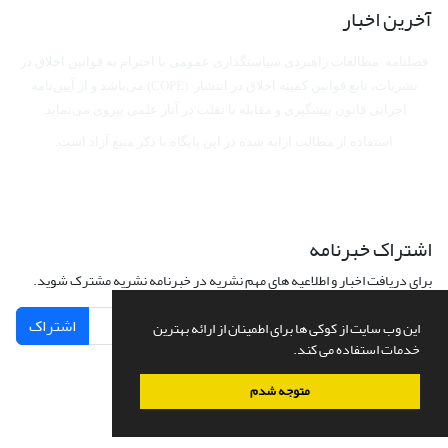
آخرین اخبار
فصلنامه مطالعات راهبردی سیاستگذاری عمومی با احترام به قوانین اخلاق در
نشریات، تابع قوانین کمیته اخلاق در انتشار (COPE) می‌باشد
و از آیین‌نامه
اجرایی قانون پیشگیری و مقابله با تقلب در آثار علمی پیروی می‌نماید.
استفاده از مطالب ارایه شده در این پایگاه با ذکر منبع آزاد است.
اشتراک خبرنامه
برای دریافت اخبار و اطلاعیه های مهم نشریه در خبرنامه نشریه مشترک شوید.
اشتراک
این وب سایت از کوکی ها برای اطمینان از ارائه بهترین
خدمات استفاده می کند.
متوجه شدم
سامانه مدیریت نشریات علمی.
طراحی و پیاده سازی از
سیناوب