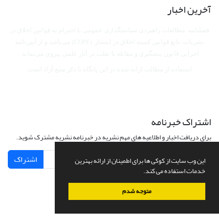
آخرین اخبار
فصلنامه مطالعات راهبردی سیاستگذاری عمومی با احترام به قوانین اخلاق در
نشریات، تابع قوانین کمیته اخلاق در انتشار (COPE) می‌باشد
و از آیین‌نامه
اجرایی قانون پیشگیری و مقابله با تقلب در آثار علمی پیروی می‌نماید.
استفاده از مطالب ارایه شده در این پایگاه با ذکر منبع آزاد است.
اشتراک خبرنامه
برای دریافت اخبار و اطلاعیه های مهم نشریه در خبرنامه نشریه مشترک شوید.
اشتراک
این وب سایت از کوکی ها برای اطمینان از ارائه بهترین
خدمات استفاده می کند.
متوجه شدم
سامانه مدیریت نشریات علمی.
طراحی و پیاده سازی از
سیناوب