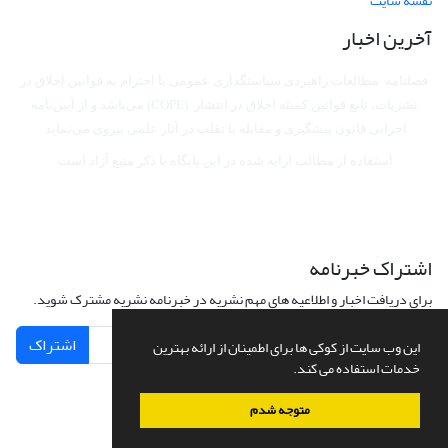
نقشه سایت
آخرین اخبار
فصلنامه مطالعات راهبردی سیاستگذاری عمومی با احترام به قوانین اخلاق در
نشریات، تابع قوانین کمیته اخلاق در انتشار (COPE) می‌باشد
و از آیین‌نامه
اجرایی قانون پیشگیری و مقابله با تقلب در آثار علمی پیروی می‌نماید.
استفاده از مطالب ارایه شده در این پایگاه با ذکر منبع آزاد است.
اشتراک خبرنامه
برای دریافت اخبار و اطلاعیه های مهم نشریه در خبرنامه نشریه مشترک شوید.
اشتراک
این وب سایت از کوکی ها برای اطمینان از ارائه بهترین
خدمات استفاده می کند.
متوجه شدم
سامانه مدیریت نشریات علمی.
طراحی و پیاده سازی از
سیناوب