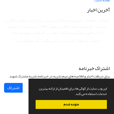
نقشه سایت
آخرین اخبار
فصلنامه مطالعات راهبردی سیاستگذاری عمومی با احترام به قوانین اخلاق در
نشریات، تابع قوانین کمیته اخلاق در انتشار (COPE) می‌باشد
و از آیین‌نامه
اجرایی قانون پیشگیری و مقابله با تقلب در آثار علمی پیروی می‌نماید.
استفاده از مطالب ارایه شده در این پایگاه با ذکر منبع آزاد است.
اشتراک خبرنامه
برای دریافت اخبار و اطلاعیه های مهم نشریه در خبرنامه نشریه مشترک شوید.
اشتراک
این وب سایت از کوکی ها برای اطمینان از ارائه بهترین
خدمات استفاده می کند.
متوجه شدم
سامانه مدیریت نشریات علمی.
طراحی و پیاده سازی از
سیناوب