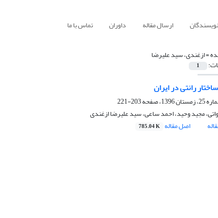
نویسندگان
ارسال مقاله
داوران
تماس با ما
ده =
ازغندی، سید علیرضا
ات:
1
ساختار رانتی در ایران
203-221
اتی، مجید وحید، احمد ساعی، سید علیرضا ازغندی
اله
اصل مقاله
785.04 K