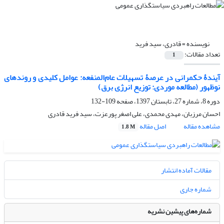
نویسنده =
قادری، سید فرید
تعداد مقالات:
1
آیندۀ حکمرانی در عرصۀ تسهیلات عام‌المنفعه: عوامل کلیدی و روندهای
نوظهور (مطالعه موردی: توزیع انرژی برق)
دوره 8، شماره 27، تابستان 1397، صفحه
109-132
احسان مرزبان، مهدی محمدی، علی اصغر پورعزت، سید فرید قادری
مشاهده مقاله
اصل مقاله
1.8 M
مقالات آماده انتشار
شماره جاری
شماره‌های پیشین نشریه