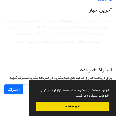
نقشه سایت
آخرین اخبار
فصلنامه مطالعات راهبردی سیاستگذاری عمومی با احترام به قوانین اخلاق در
نشریات، تابع قوانین کمیته اخلاق در انتشار (COPE) می‌باشد
و از آیین‌نامه
اجرایی قانون پیشگیری و مقابله با تقلب در آثار علمی پیروی می‌نماید.
استفاده از مطالب ارایه شده در این پایگاه با ذکر منبع آزاد است.
اشتراک خبرنامه
برای دریافت اخبار و اطلاعیه های مهم نشریه در خبرنامه نشریه مشترک شوید.
اشتراک
این وب سایت از کوکی ها برای اطمینان از ارائه بهترین
خدمات استفاده می کند.
متوجه شدم
سامانه مدیریت نشریات علمی.
طراحی و پیاده سازی از
سیناوب