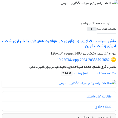
نویسنده =
ناظمی، امیر
تعداد مقالات:
1
نقش سیاست فناوری و نوآوری در مواجهه هم‌زمان با ناترازی شدت
انرژی و شدت کربن
دوره 14، شماره 52، پاییز 1403، صفحه
104-126
10.22034/sspp.2024.2035379.3682
ناصر باقری‌مقدم، محمدعلی احمدی، مجید عباس پور، امیر ناظمی
مشاهده مقاله
اصل مقاله
2.14 M
مقالات آماده انتشار
شماره جاری
شماره‌های پیشین نشریه