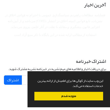
آخرین اخبار
فصلنامه مطالعات راهبردی سیاستگذاری عمومی با احترام به قوانین اخلاق در
نشریات، تابع قوانین کمیته اخلاق در انتشار (COPE) می‌باشد
و از آیین‌نامه
اجرایی قانون پیشگیری و مقابله با تقلب در آثار علمی پیروی می‌نماید.
استفاده از مطالب ارایه شده در این پایگاه با ذکر منبع آزاد است.
اشتراک خبرنامه
برای دریافت اخبار و اطلاعیه های مهم نشریه در خبرنامه نشریه مشترک شوید.
اشتراک
این وب سایت از کوکی ها برای اطمینان از ارائه بهترین
خدمات استفاده می کند.
متوجه شدم
سامانه مدیریت نشریات علمی.
طراحی و پیاده سازی از
سیناوب