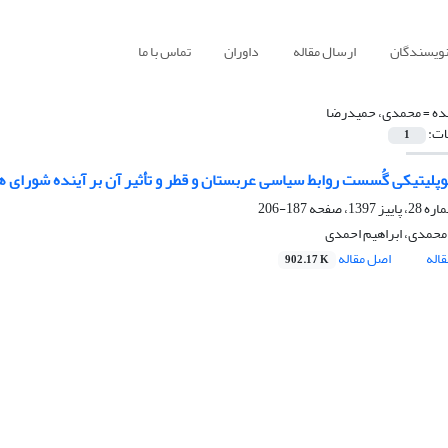
نویسندگان
ارسال مقاله
داوران
تماس با ما
ده =
محمدی، حمیدرضا
ات:
1
وپلیتیکی گُسست روابط سیاسی عربستان و قطر و تأثیر آن بر آینده شورای
187-206
حمدی، ابراهیم احمدی
اله
اصل مقاله
902.17 K