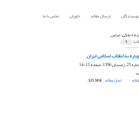
نویسندگان
ارسال مقاله
داوران
تماس با ما
ده =
ملکی، عباس
ات:
1
اره به انقلاب اسلامی ایران
11-14
ی
اله
اصل مقاله
525.58 K