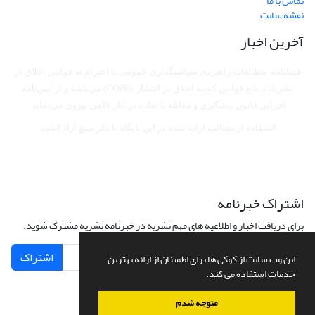
تماس با ما
نقشه سایت
آخرین اخبار
فصلنامه مطالعات راهبردی سیاستگذاری عمومی با احترام به قوانین اخلاق در
نشریات، تابع قوانین کمیته اخلاق در انتشار (COPE) می‌باشد
و از آیین‌نامه
اجرایی قانون پیشگیری و مقابله با تقلب در آثار علمی پیروی می‌نماید.
استفاده از مطالب ارایه شده در این پایگاه با ذکر منبع آزاد است.
اشتراک خبرنامه
برای دریافت اخبار و اطلاعیه های مهم نشریه در خبرنامه نشریه مشترک شوید.
اشتراک
این وب سایت از کوکی ها برای اطمینان از ارائه بهترین
خدمات استفاده می کند.
متوجه شدم