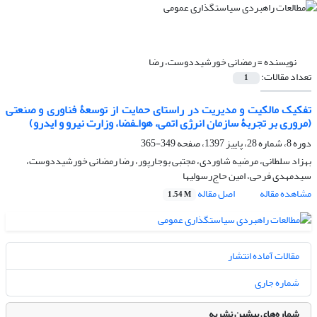
نویسنده =
رمضانی خورشیددوست، رضا
تعداد مقالات:
1
تفکیک مالکیت و مدیریت در راستای حمایت از توسعۀ فناوری و صنعتی
(مروری بر تجربۀ سازمان انرژی اتمی، هواـفضا، وزارت نیرو و ایدرو)
دوره 8، شماره 28، پاییز 1397، صفحه
349-365
بهزاد سلطانی، مرضیه شاوردی، مجتبی بوجارپور، رضا رمضانی خورشیددوست،
سیدمهدی فرحی، امین حاج‌رسولیها
مشاهده مقاله
اصل مقاله
1.54 M
مقالات آماده انتشار
شماره جاری
شماره‌های پیشین نشریه