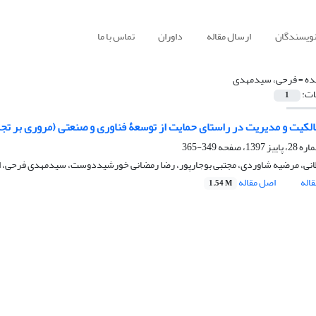
نویسندگان
ارسال مقاله
داوران
تماس با ما
ده =
فرحی، سیدمهدی
ات:
1
لکیت و مدیریت در راستای حمایت از توسعۀ فناوری و صنعتی (مروری بر تجربۀ
349-365
انی، مرضیه شاوردی، مجتبی بوجارپور، رضا رمضانی خورشیددوست، سیدمهدی فرحی، ام
اله
اصل مقاله
1.54 M