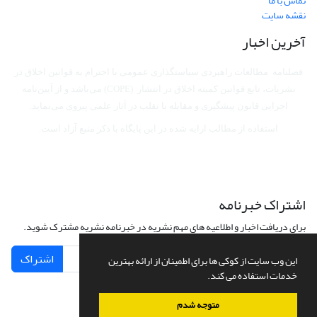
تماس با ما
نقشه سایت
آخرین اخبار
فصلنامه مطالعات راهبردی سیاستگذاری عمومی با احترام به قوانین اخلاق در
نشریات، تابع قوانین کمیته اخلاق در انتشار (COPE) می‌باشد
و از آیین‌نامه
اجرایی قانون پیشگیری و مقابله با تقلب در آثار علمی پیروی می‌نماید.
استفاده از مطالب ارایه شده در این پایگاه با ذکر منبع آزاد است.
اشتراک خبرنامه
برای دریافت اخبار و اطلاعیه های مهم نشریه در خبرنامه نشریه مشترک شوید.
اشتراک
این وب سایت از کوکی ها برای اطمینان از ارائه بهترین
خدمات استفاده می کند.
متوجه شدم