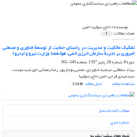
نویسنده =
حاج‌رسولیها، امین
تعداد مقالات:
1
تفکیک مالکیت و مدیریت در راستای حمایت از توسعۀ فناوری و صنعتی
(مروری بر تجربۀ سازمان انرژی اتمی، هواـفضا، وزارت نیرو و ایدرو)
دوره 8، شماره 28، پاییز 1397، صفحه
349-365
بهزاد سلطانی، مرضیه شاوردی، مجتبی بوجارپور، رضا رمضانی خورشیددوست،
سیدمهدی فرحی، امین حاج‌رسولیها
مشاهده مقاله
اصل مقاله
1.54 M
مقالات آماده انتشار
شماره جاری
شماره‌های پیشین نشریه