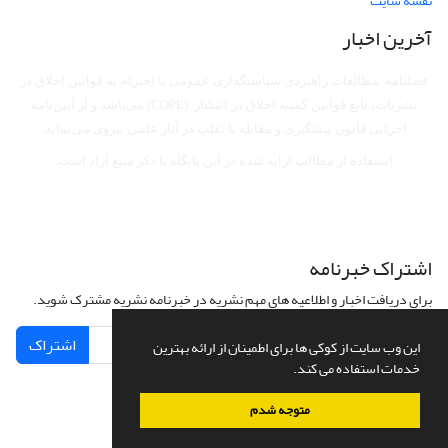
نقشه سایت
آخرین اخبار
فصلنامه مطالعات راهبردی سیاستگذاری عمومی با احترام به قوانین اخلاق در
نشریات، تابع قوانین کمیته اخلاق در انتشار (COPE) می‌باشد
و از آیین‌نامه
اجرایی قانون پیشگیری و مقابله با تقلب در آثار علمی پیروی می‌نماید.
استفاده از مطالب ارایه شده در این پایگاه با ذکر منبع آزاد است.
اشتراک خبرنامه
برای دریافت اخبار و اطلاعیه های مهم نشریه در خبرنامه نشریه مشترک شوید.
اشتراک
این وب سایت از کوکی ها برای اطمینان از ارائه بهترین
خدمات استفاده می کند.
متوجه شدم
سامانه مدیریت نشریات علمی.
طراحی و پیاده سازی از
سیناوب