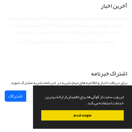
آخرین اخبار
فصلنامه مطالعات راهبردی سیاستگذاری عمومی با احترام به قوانین اخلاق در
نشریات، تابع قوانین کمیته اخلاق در انتشار (COPE) می‌باشد
و از آیین‌نامه
اجرایی قانون پیشگیری و مقابله با تقلب در آثار علمی پیروی می‌نماید.
استفاده از مطالب ارایه شده در این پایگاه با ذکر منبع آزاد است.
اشتراک خبرنامه
برای دریافت اخبار و اطلاعیه های مهم نشریه در خبرنامه نشریه مشترک شوید.
اشتراک
این وب سایت از کوکی ها برای اطمینان از ارائه بهترین
خدمات استفاده می کند.
متوجه شدم
سامانه مدیریت نشریات علمی.
طراحی و پیاده سازی از
سیناوب