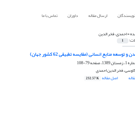
نویسندگان
ارسال مقاله
داوران
تماس با ما
ده =
احمدی، فخر الدین
ات:
1
و توسعه منابع انسانی (مقایسه تطبیقی 62 کشور جهان)
79-108
اوسی، فخر الدین احمدی
اله
اصل مقاله
232.57 K