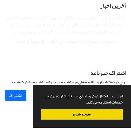
آخرین اخبار
فصلنامه مطالعات راهبردی سیاستگذاری عمومی با احترام به قوانین اخلاق در
نشریات، تابع قوانین کمیته اخلاق در انتشار (COPE) می‌باشد
و از آیین‌نامه
اجرایی قانون پیشگیری و مقابله با تقلب در آثار علمی پیروی می‌نماید.
استفاده از مطالب ارایه شده در این پایگاه با ذکر منبع آزاد است.
اشتراک خبرنامه
برای دریافت اخبار و اطلاعیه های مهم نشریه در خبرنامه نشریه مشترک شوید.
اشتراک
این وب سایت از کوکی ها برای اطمینان از ارائه بهترین
خدمات استفاده می کند.
متوجه شدم
سامانه مدیریت نشریات علمی.
طراحی و پیاده سازی از
سیناوب