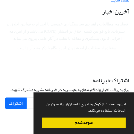
نقشه سایت
آخرین اخبار
فصلنامه مطالعات راهبردی سیاستگذاری عمومی با احترام به قوانین اخلاق در
نشریات، تابع قوانین کمیته اخلاق در انتشار (COPE) می‌باشد
و از آیین‌نامه
اجرایی قانون پیشگیری و مقابله با تقلب در آثار علمی پیروی می‌نماید.
استفاده از مطالب ارایه شده در این پایگاه با ذکر منبع آزاد است.
اشتراک خبرنامه
برای دریافت اخبار و اطلاعیه های مهم نشریه در خبرنامه نشریه مشترک شوید.
اشتراک
این وب سایت از کوکی ها برای اطمینان از ارائه بهترین
خدمات استفاده می کند.
متوجه شدم
سامانه مدیریت نشریات علمی.
طراحی و پیاده سازی از
سیناوب