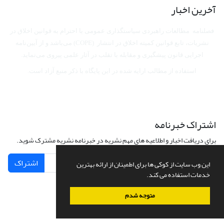
آخرین اخبار
فصلنامه مطالعات راهبردی سیاستگذاری عمومی با احترام به قوانین اخلاق در
نشریات، تابع قوانین کمیته اخلاق در انتشار (COPE) می‌باشد
و از آیین‌نامه
اجرایی قانون پیشگیری و مقابله با تقلب در آثار علمی پیروی می‌نماید.
استفاده از مطالب ارایه شده در این پایگاه با ذکر منبع آزاد است.
اشتراک خبرنامه
برای دریافت اخبار و اطلاعیه های مهم نشریه در خبرنامه نشریه مشترک شوید.
اشتراک
این وب سایت از کوکی ها برای اطمینان از ارائه بهترین
خدمات استفاده می کند.
متوجه شدم
سامانه مدیریت نشریات علمی.
طراحی و پیاده سازی از
سیناوب