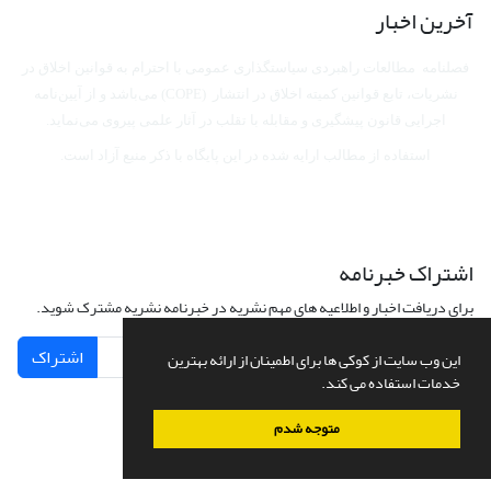
آخرین اخبار
فصلنامه مطالعات راهبردی سیاستگذاری عمومی با احترام به قوانین اخلاق در
نشریات، تابع قوانین کمیته اخلاق در انتشار (COPE) می‌باشد
و از آیین‌نامه
اجرایی قانون پیشگیری و مقابله با تقلب در آثار علمی پیروی می‌نماید.
استفاده از مطالب ارایه شده در این پایگاه با ذکر منبع آزاد است.
اشتراک خبرنامه
برای دریافت اخبار و اطلاعیه های مهم نشریه در خبرنامه نشریه مشترک شوید.
اشتراک
این وب سایت از کوکی ها برای اطمینان از ارائه بهترین
خدمات استفاده می کند.
متوجه شدم
سامانه مدیریت نشریات علمی.
طراحی و پیاده سازی از
سیناوب