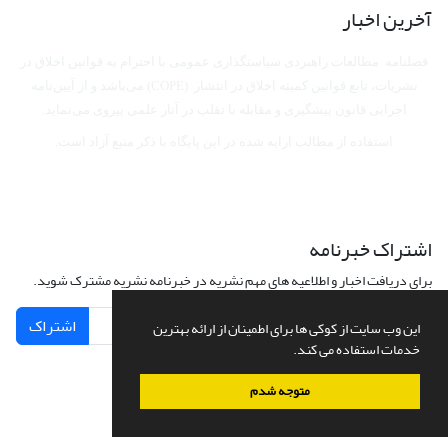
آخرین اخبار
فصلنامه مطالعات راهبردی سیاستگذاری عمومی با احترام به قوانین اخلاق در
نشریات، تابع قوانین کمیته اخلاق در انتشار (COPE) می‌باشد
و از آیین‌نامه
اجرایی قانون پیشگیری و مقابله با تقلب در آثار علمی پیروی می‌نماید.
استفاده از مطالب ارایه شده در این پایگاه با ذکر منبع آزاد است.
اشتراک خبرنامه
برای دریافت اخبار و اطلاعیه های مهم نشریه در خبرنامه نشریه مشترک شوید.
اشتراک
این وب سایت از کوکی ها برای اطمینان از ارائه بهترین
خدمات استفاده می کند.
متوجه شدم
سامانه مدیریت نشریات علمی.
طراحی و پیاده سازی از
سیناوب