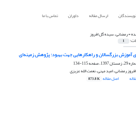
نویسندگان
ارسال مقاله
داوران
تماس با ما
ده =
رمضانی، سیده گل افروز
ات:
1
 آموزش بزرگسالان و راهکارهایی جهت بهبود: پژوهش زمینه‌ای
115-134
روز رمضانی، امید مهنی، نعمت الله عزیزی
اله
اصل مقاله
873.8 K