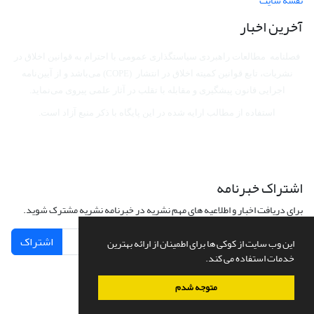
نقشه سایت
آخرین اخبار
فصلنامه مطالعات راهبردی سیاستگذاری عمومی با احترام به قوانین اخلاق در
نشریات، تابع قوانین کمیته اخلاق در انتشار (COPE) می‌باشد
و از آیین‌نامه
اجرایی قانون پیشگیری و مقابله با تقلب در آثار علمی پیروی می‌نماید.
استفاده از مطالب ارایه شده در این پایگاه با ذکر منبع آزاد است.
اشتراک خبرنامه
برای دریافت اخبار و اطلاعیه های مهم نشریه در خبرنامه نشریه مشترک شوید.
اشتراک
این وب سایت از کوکی ها برای اطمینان از ارائه بهترین
خدمات استفاده می کند.
متوجه شدم
سامانه مدیریت نشریات علمی.
طراحی و پیاده سازی از
سیناوب