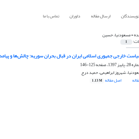
نویسندگان
ارسال مقاله
داوران
تماس با ما
ده =
مسعودنیا، حسین
ات:
1
یاست خارجی جمهوری اسلامی ایران در قبال بحران سوریه: چالش‌ها و پیامد
125-146
دنیا، شهروز ابراهیمی، حمید درج
اله
اصل مقاله
1.13 M