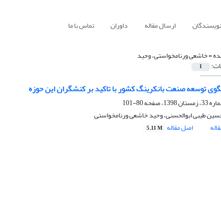
نویسندگان
ارسال مقاله
داوران
تماس با ما
ده =
خاشعی ورنامخواستی، وحید
ات:
1
گوی توسعه صنعت بانکرینگ کشور با تاکید بر کنشگران این حوزه
80-101
ین طیبی ابوالحسنی، وحید خاشعی ورنامخواستی
اله
اصل مقاله
5.11 M