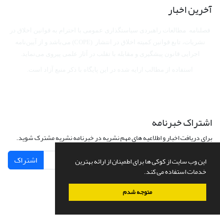
آخرین اخبار
فصلنامه مطالعات راهبردی سیاستگذاری عمومی با احترام به قوانین اخلاق در
نشریات، تابع قوانین کمیته اخلاق در انتشار (COPE) می‌باشد
و از آیین‌نامه
اجرایی قانون پیشگیری و مقابله با تقلب در آثار علمی پیروی می‌نماید.
استفاده از مطالب ارایه شده در این پایگاه با ذکر منبع آزاد است.
اشتراک خبرنامه
برای دریافت اخبار و اطلاعیه های مهم نشریه در خبرنامه نشریه مشترک شوید.
اشتراک
این وب سایت از کوکی ها برای اطمینان از ارائه بهترین
خدمات استفاده می کند.
متوجه شدم
سامانه مدیریت نشریات علمی.
طراحی و پیاده سازی از
سیناوب