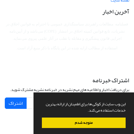
نقشه سایت
آخرین اخبار
فصلنامه مطالعات راهبردی سیاستگذاری عمومی با احترام به قوانین اخلاق در
نشریات، تابع قوانین کمیته اخلاق در انتشار (COPE) می‌باشد
و از آیین‌نامه
اجرایی قانون پیشگیری و مقابله با تقلب در آثار علمی پیروی می‌نماید.
استفاده از مطالب ارایه شده در این پایگاه با ذکر منبع آزاد است.
اشتراک خبرنامه
برای دریافت اخبار و اطلاعیه های مهم نشریه در خبرنامه نشریه مشترک شوید.
اشتراک
این وب سایت از کوکی ها برای اطمینان از ارائه بهترین
خدمات استفاده می کند.
متوجه شدم
سامانه مدیریت نشریات علمی.
طراحی و پیاده سازی از
سیناوب