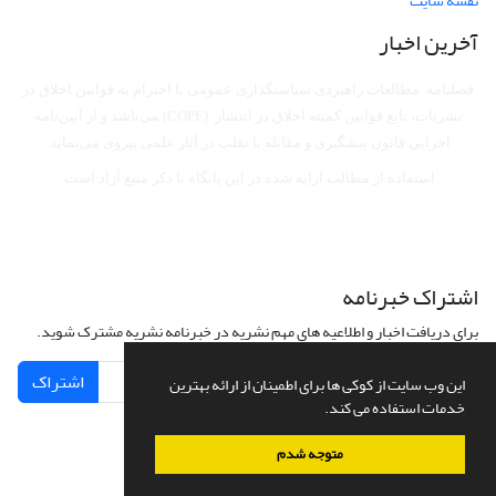
نقشه سایت
آخرین اخبار
فصلنامه مطالعات راهبردی سیاستگذاری عمومی با احترام به قوانین اخلاق در
نشریات، تابع قوانین کمیته اخلاق در انتشار (COPE) می‌باشد
و از آیین‌نامه
اجرایی قانون پیشگیری و مقابله با تقلب در آثار علمی پیروی می‌نماید.
استفاده از مطالب ارایه شده در این پایگاه با ذکر منبع آزاد است.
اشتراک خبرنامه
برای دریافت اخبار و اطلاعیه های مهم نشریه در خبرنامه نشریه مشترک شوید.
اشتراک
این وب سایت از کوکی ها برای اطمینان از ارائه بهترین
خدمات استفاده می کند.
متوجه شدم
سامانه مدیریت نشریات علمی.
طراحی و پیاده سازی از
سیناوب