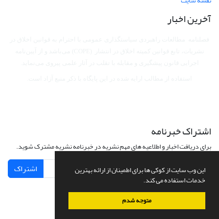
نقشه سایت
آخرین اخبار
فصلنامه مطالعات راهبردی سیاستگذاری عمومی با احترام به قوانین اخلاق در
نشریات، تابع قوانین کمیته اخلاق در انتشار (COPE) می‌باشد
و از آیین‌نامه
اجرایی قانون پیشگیری و مقابله با تقلب در آثار علمی پیروی می‌نماید.
استفاده از مطالب ارایه شده در این پایگاه با ذکر منبع آزاد است.
اشتراک خبرنامه
برای دریافت اخبار و اطلاعیه های مهم نشریه در خبرنامه نشریه مشترک شوید.
اشتراک
این وب سایت از کوکی ها برای اطمینان از ارائه بهترین
خدمات استفاده می کند.
متوجه شدم
سامانه مدیریت نشریات علمی.
طراحی و پیاده سازی از
سیناوب