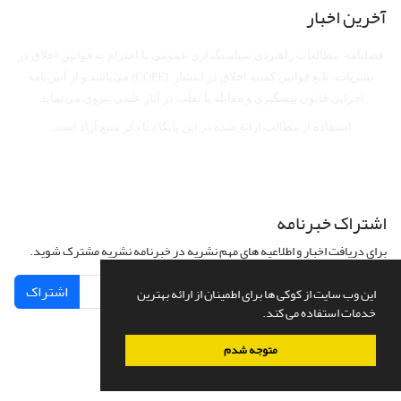
آخرین اخبار
فصلنامه مطالعات راهبردی سیاستگذاری عمومی با احترام به قوانین اخلاق در
نشریات، تابع قوانین کمیته اخلاق در انتشار (COPE) می‌باشد
و از آیین‌نامه
اجرایی قانون پیشگیری و مقابله با تقلب در آثار علمی پیروی می‌نماید.
استفاده از مطالب ارایه شده در این پایگاه با ذکر منبع آزاد است.
اشتراک خبرنامه
برای دریافت اخبار و اطلاعیه های مهم نشریه در خبرنامه نشریه مشترک شوید.
اشتراک
این وب سایت از کوکی ها برای اطمینان از ارائه بهترین
خدمات استفاده می کند.
متوجه شدم
سامانه مدیریت نشریات علمی.
طراحی و پیاده سازی از
سیناوب