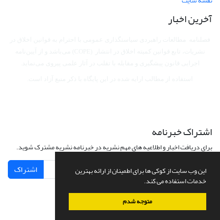
نقشه سایت
آخرین اخبار
فصلنامه مطالعات راهبردی سیاستگذاری عمومی با احترام به قوانین اخلاق در
نشریات، تابع قوانین کمیته اخلاق در انتشار (COPE) می‌باشد
و از آیین‌نامه
اجرایی قانون پیشگیری و مقابله با تقلب در آثار علمی پیروی می‌نماید.
استفاده از مطالب ارایه شده در این پایگاه با ذکر منبع آزاد است.
اشتراک خبرنامه
برای دریافت اخبار و اطلاعیه های مهم نشریه در خبرنامه نشریه مشترک شوید.
اشتراک
این وب سایت از کوکی ها برای اطمینان از ارائه بهترین
خدمات استفاده می کند.
متوجه شدم
سامانه مدیریت نشریات علمی.
طراحی و پیاده سازی از
سیناوب