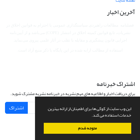
نقشه سایت
آخرین اخبار
فصلنامه مطالعات راهبردی سیاستگذاری عمومی با احترام به قوانین اخلاق در
نشریات، تابع قوانین کمیته اخلاق در انتشار (COPE) می‌باشد
و از آیین‌نامه
اجرایی قانون پیشگیری و مقابله با تقلب در آثار علمی پیروی می‌نماید.
استفاده از مطالب ارایه شده در این پایگاه با ذکر منبع آزاد است.
اشتراک خبرنامه
برای دریافت اخبار و اطلاعیه های مهم نشریه در خبرنامه نشریه مشترک شوید.
اشتراک
این وب سایت از کوکی ها برای اطمینان از ارائه بهترین
خدمات استفاده می کند.
متوجه شدم
سامانه مدیریت نشریات علمی.
طراحی و پیاده سازی از
سیناوب