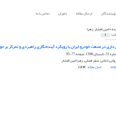
نویسندگان
ارسال مقاله
داوران
تماس با ما
ده =
امین افشار، زهرا
ات:
1
دازی در صنعت خودرو ایران با رویکرد آینده‌نگاری راهبردی و تمرکز بر حوز
77-95
انی ناغانی، صفر فضلی، زهرا امین افشار
اله
اصل مقاله
1.8 M