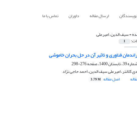
نویسندگان
ارسال مقاله
داوران
تماس با ما
ده =
سیف الدین، امیرعلی
ات:
1
اندمان فناوری و تاثیر آن در حل بحران خاموشی
276-298
ی کلانتر، امیرعلی سیف الدین، احمد حاجی نژاد
اله
اصل مقاله
3.79 M