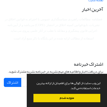
نقشه سایت
آخرین اخبار
فصلنامه مطالعات راهبردی سیاستگذاری عمومی با احترام به قوانین اخلاق در
نشریات، تابع قوانین کمیته اخلاق در انتشار (COPE) می‌باشد
و از آیین‌نامه
اجرایی قانون پیشگیری و مقابله با تقلب در آثار علمی پیروی می‌نماید.
استفاده از مطالب ارایه شده در این پایگاه با ذکر منبع آزاد است.
اشتراک خبرنامه
برای دریافت اخبار و اطلاعیه های مهم نشریه در خبرنامه نشریه مشترک شوید.
اشتراک
این وب سایت از کوکی ها برای اطمینان از ارائه بهترین
خدمات استفاده می کند.
متوجه شدم
سامانه مدیریت نشریات علمی.
طراحی و پیاده سازی از
سیناوب