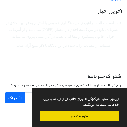
نقشه سایت
آخرین اخبار
فصلنامه مطالعات راهبردی سیاستگذاری عمومی با احترام به قوانین اخلاق در
نشریات، تابع قوانین کمیته اخلاق در انتشار (COPE) می‌باشد
و از آیین‌نامه
اجرایی قانون پیشگیری و مقابله با تقلب در آثار علمی پیروی می‌نماید.
استفاده از مطالب ارایه شده در این پایگاه با ذکر منبع آزاد است.
اشتراک خبرنامه
برای دریافت اخبار و اطلاعیه های مهم نشریه در خبرنامه نشریه مشترک شوید.
اشتراک
این وب سایت از کوکی ها برای اطمینان از ارائه بهترین
خدمات استفاده می کند.
متوجه شدم
سامانه مدیریت نشریات علمی.
طراحی و پیاده سازی از
سیناوب