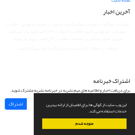
نقشه سایت
آخرین اخبار
فصلنامه مطالعات راهبردی سیاستگذاری عمومی با احترام به قوانین اخلاق در
نشریات، تابع قوانین کمیته اخلاق در انتشار (COPE) می‌باشد
و از آیین‌نامه
اجرایی قانون پیشگیری و مقابله با تقلب در آثار علمی پیروی می‌نماید.
استفاده از مطالب ارایه شده در این پایگاه با ذکر منبع آزاد است.
اشتراک خبرنامه
برای دریافت اخبار و اطلاعیه های مهم نشریه در خبرنامه نشریه مشترک شوید.
اشتراک
این وب سایت از کوکی ها برای اطمینان از ارائه بهترین
خدمات استفاده می کند.
متوجه شدم
سامانه مدیریت نشریات علمی.
طراحی و پیاده سازی از
سیناوب